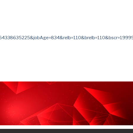
4338635225&jobAge=834&relb=110&brelb=110&bscr=19999