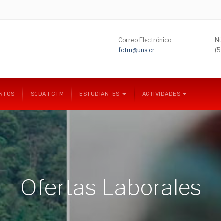
Correo Electrónico:
Nú
fctm@una.cr
(
NTOS
SODA FCTM
ESTUDIANTES
ACTIVIDADES
Ofertas Laborales