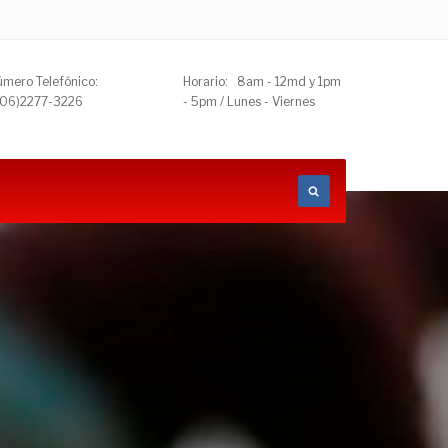
mero Telefónico:
Horario: 8am - 12md y 1pm
506)2277-3226
- 5pm / Lunes - Viernes