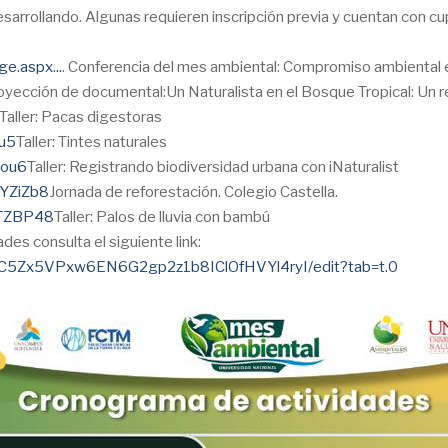
sarrollando. Algunas requieren inscripción previa y cuentan con cu
e.aspx...
.
Conferencia del mes ambiental: Compromiso ambiental en
oyección de documental:Un Naturalista en el Bosque Tropical: Un 
Taller: Pacas digestoras
u5
Taller: Tintes naturales
zou6
Taller: Registrando biodiversidad urbana con iNaturalist
nYZiZb8
Jornada de reforestación. Colegio Castella.
tTZBP48
Taller: Palos de lluvia con bambú
des consulta el siguiente link:
T8C5Zx5VPxw6EN6G2gp2z1b8IClOfHVYl4ryI/edit?tab=t.0