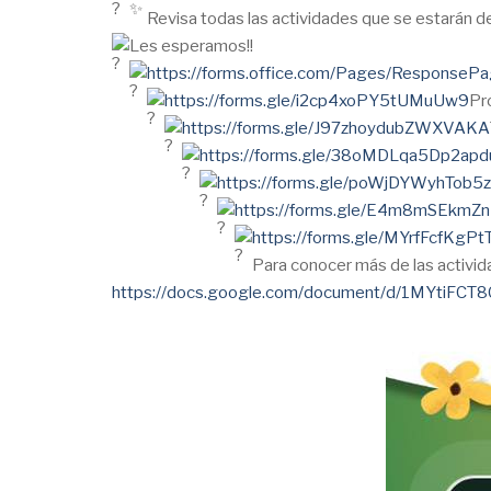
Revisa todas las actividades que se estarán de
Les esperamos!!
https://forms.office.com/Pages/ResponsePag
https://forms.gle/i2cp4xoPY5tUMuUw9
Pr
https://forms.gle/J97zhoydubZWXVAKA
https://forms.gle/38oMDLqa5Dp2apd
https://forms.gle/poWjDYWyhTob5
https://forms.gle/E4m8mSEkmZ
https://forms.gle/MYrfFcfKgP
Para conocer más de las activida
https://docs.google.com/document/d/1MYtiFC