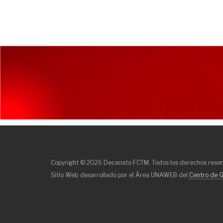
Copyright © 2026 Decanato FCTM. Todos los derechos rese
Sitio Web desarrollado por el Área UNAWEB del
Centro de G