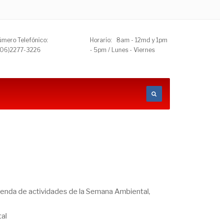
mero Telefónico:
Horario: 8am - 12md y 1pm
506)2277-3226
- 5pm / Lunes - Viernes
 agenda de actividades de la Semana Ambiental,
al