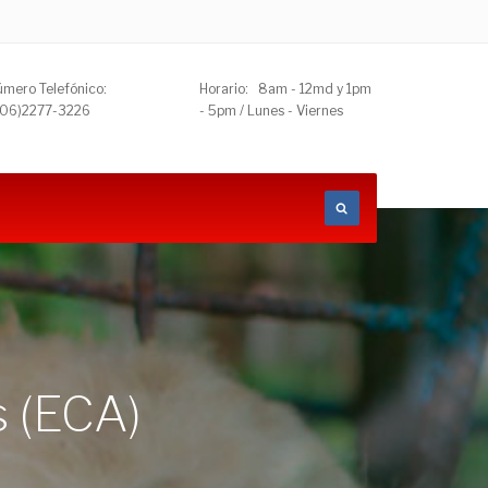
mero Telefónico:
Horario: 8am - 12md y 1pm
506)2277-3226
- 5pm / Lunes - Viernes
s (ECA)