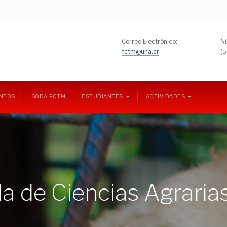
Correo Electrónico:
Nú
fctm@una.cr
(
NTOS
SODA FCTM
ESTUDIANTES
ACTIVIDADES
a de Ciencias Agraria