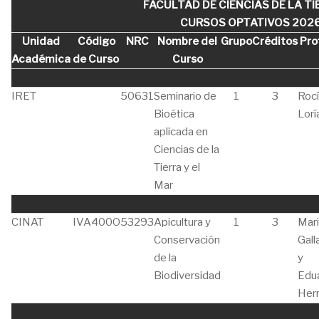
FACULTAD DE CIENCIAS DE LA TI
CURSOS OPTATIVOS 2026 I
Unidad
Código
NRC
Nombre del
Grupo
Créditos
Pro
Académica
de Curso
Curso
IRET
50631
Seminario de
1
3
Roc
Bioética
Lorí
aplicada en
Ciencias de la
Tierra y el
Mar
CINAT
IVA400O
53293
Apicultura y
1
3
Mar
Conservación
Gall
de la
y
Biodiversidad
Edu
Her